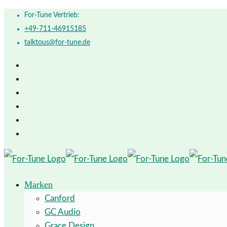
For-Tune Vertrieb:
+49-711-46915185
talktous@for-tune.de
Marken
Canford
GC Audio
Grace Design