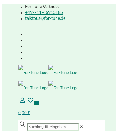
For-Tune Vertrieb:
+49-711-46915185
talktous@for-tune.de
0
0
0,00 €
✕