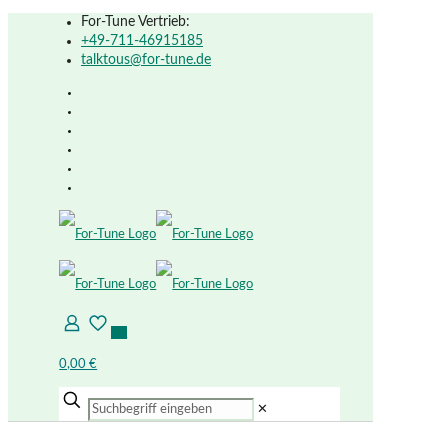
For-Tune Vertrieb:
+49-711-46915185
talktous@for-tune.de
0
0
0,00 €
✕