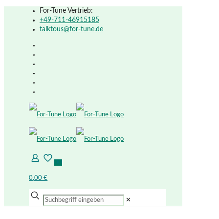
For-Tune Vertrieb:
+49-711-46915185
talktous@for-tune.de
0
0
0,00 €
✕