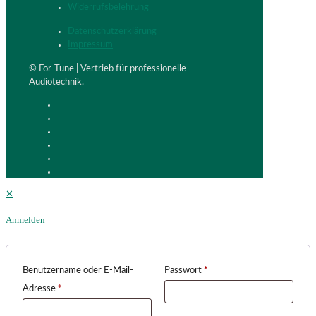
Widerrufsbelehrung
Datenschutzerklärung
Impressum
© For-Tune | Vertrieb für professionelle
Audiotechnik.
✕
Anmelden
Benutzername oder E-Mail-
Passwort
*
Adresse
*