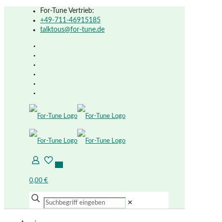
For-Tune Vertrieb:
+49-711-46915185
talktous@for-tune.de
0
0
0,00 €
✕