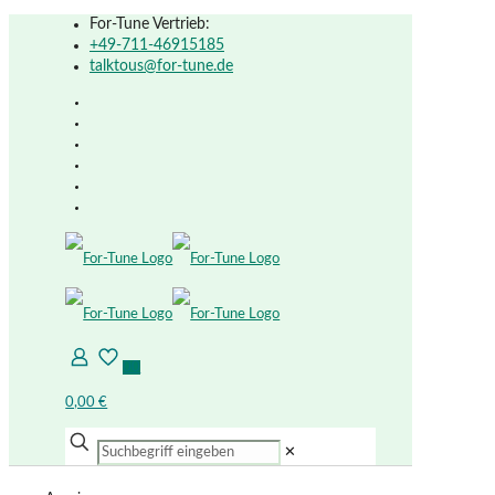
For-Tune Vertrieb:
+49-711-46915185
talktous@for-tune.de
0
0
0,00 €
✕