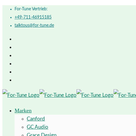
For-Tune Vertrieb:
+49-711-46915185
talktous@for-tune.de
Marken
Canford
GC Audio
Grace Design