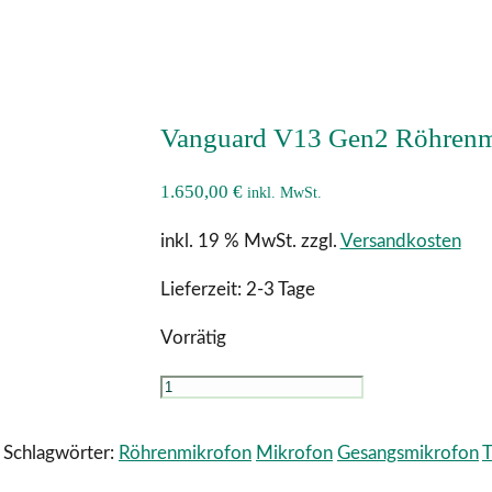
Vanguard V13 Gen2 Röhrenm
1.650,00
€
inkl. MwSt.
inkl. 19 % MwSt.
zzgl.
Versandkosten
Lieferzeit:
2-3 Tage
Vorrätig
Vanguard
V13
Gen2
Schlagwörter:
Röhrenmikrofon
Mikrofon
Gesangsmikrofon
T
Röhrenmikrofon