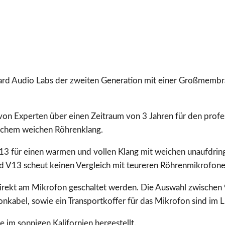
Menge
ard Audio Labs der zweiten Generation mit einer Großmemb
Experten über einen Zeitraum von 3 Jahren für den profess
ischem weichen Röhrenklang.
V13 für einen warmen und vollen Klang mit weichen unaufdrin
d V13 scheut keinen Vergleich mit teureren Röhrenmikrofonen
direkt am Mikrofon geschaltet werden. Die Auswahl zwischen 9
fonkabel, sowie ein Transportkoffer für das Mikrofon sind im 
 im sonnigen Kalifornien hergestellt.