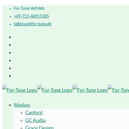
For-Tune Vertrieb:
+49-711-46915185
talktous@for-tune.de
Marken
Canford
GC Audio
Grace Design