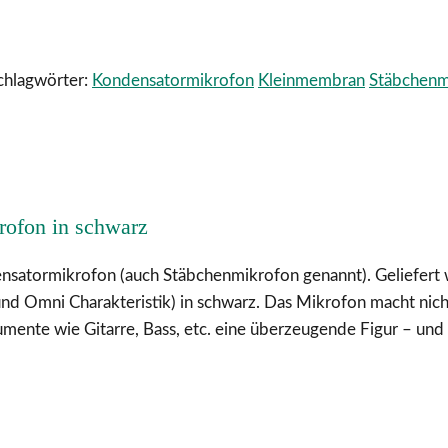
chlagwörter:
Kondensatormikrofon
Kleinmembran
Stäbchenm
ofon in schwarz
satormikrofon (auch Stäbchenmikrofon genannt). Geliefert w
und Omni Charakteristik) in schwarz. Das Mikrofon macht nic
umente wie Gitarre, Bass, etc. eine überzeugende Figur – un