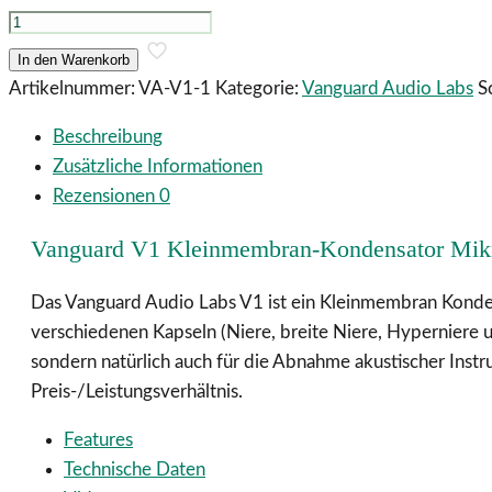
Vanguard
V1E
In den Warenkorb
Kleinmembran
Artikelnummer:
VA-V1-1
Kategorie:
Vanguard Audio Labs
S
Kondensator
Beschreibung
Mikrofon
Zusätzliche Informationen
in
Rezensionen
0
schwarz
Menge
Vanguard V1 Kleinmembran-Kondensator Mikr
Das Vanguard Audio Labs V1 ist ein Kleinmembran Konden
verschiedenen Kapseln (Niere, breite Niere, Hyperniere 
sondern natürlich auch für die Abnahme akustischer Instr
Preis-/Leistungsverhältnis.
Features
Technische Daten